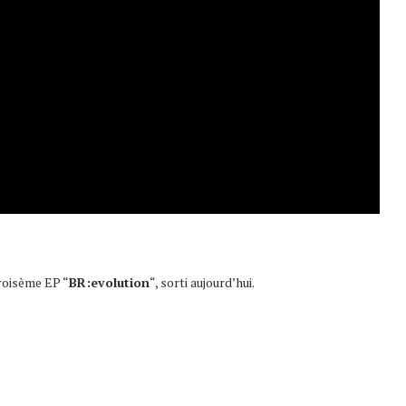
roisème EP “
BR:evolution
“, sorti aujourd’hui.