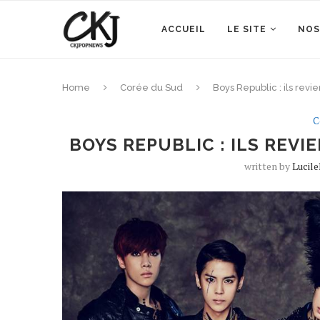
ACCUEIL
LE SITE
NOS
Home
Corée du Sud
Boys Republic : ils rev
C
BOYS REPUBLIC : ILS REV
written by
Lucil