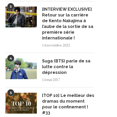
3
[INTERVIEW EXCLUSIVE]
Retour sur la carrière
de Kento Nakajima à
l’aube de la sortie de sa
première série
internationale !
14 novembre 2022
4
Suga (BTS) parle de sa
lutte contre la
dépression
14 mai 2017
5
[TOP 10] Le meilleur des
dramas du moment
pour le confinement !
#33