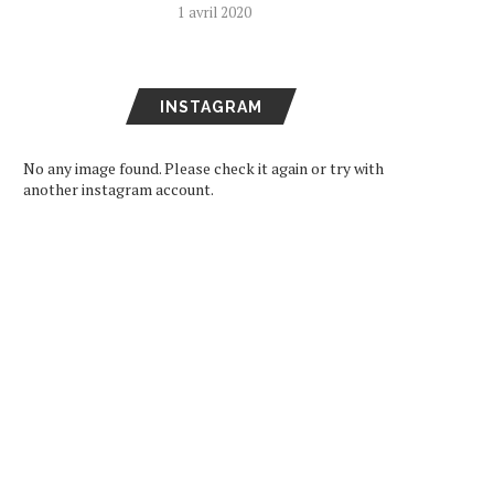
1 avril 2020
INSTAGRAM
No any image found. Please check it again or try with
another instagram account.