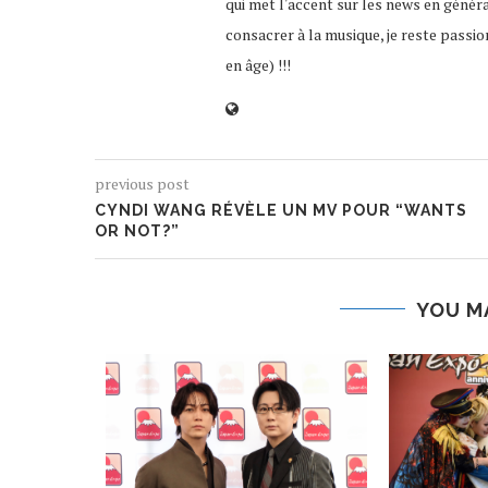
qui met l'accent sur les news en génér
consacrer à la musique, je reste passio
en âge) !!!
previous post
CYNDI WANG RÉVÈLE UN MV POUR “WANTS
OR NOT?”
YOU M