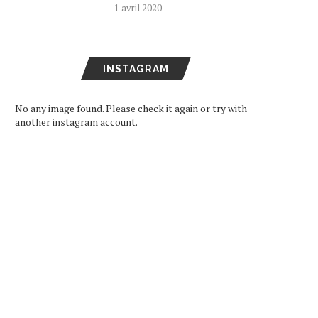
1 avril 2020
INSTAGRAM
No any image found. Please check it again or try with
another instagram account.