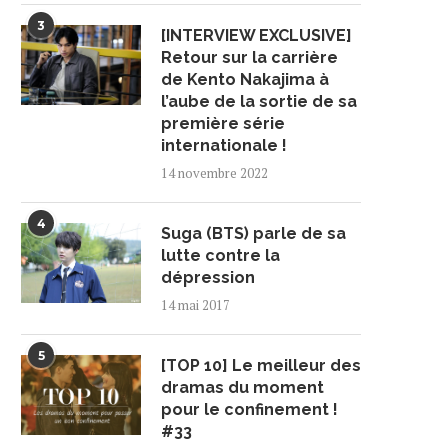
3
[INTERVIEW EXCLUSIVE]
Retour sur la carrière
de Kento Nakajima à
l’aube de la sortie de sa
première série
internationale !
14 novembre 2022
4
Suga (BTS) parle de sa
lutte contre la
dépression
14 mai 2017
5
[TOP 10] Le meilleur des
dramas du moment
pour le confinement !
#33