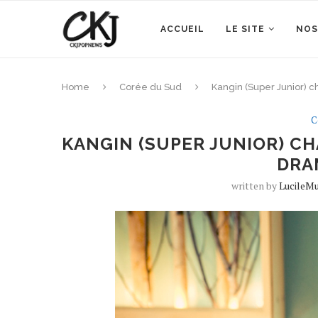
ACCUEIL
LE SITE
NOS
Home
Corée du Sud
Kangin (Super Junior) 
C
KANGIN (SUPER JUNIOR) CH
DRA
written by
LucileM