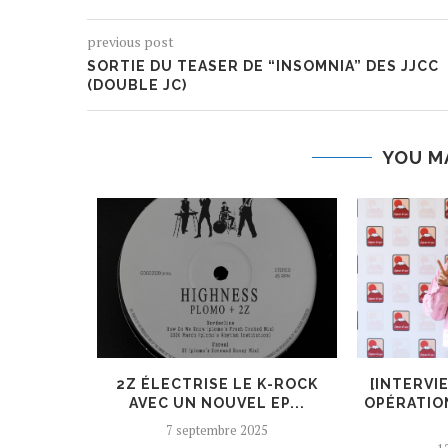
previous post
SORTIE DU TEASER DE “INSOMNIA” DES JJCC
(DOUBLE JC)
YOU M
ER, UN
2Z ÉLECTRISE LE K-ROCK
[INTERVI
 AJOUTÉ
AVEC UN NOUVEL EP...
OPÉRATIO
7 septembre 2025