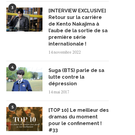
3
[INTERVIEW EXCLUSIVE]
Retour sur la carrière
de Kento Nakajima à
l’aube de la sortie de sa
première série
internationale !
14 novembre 2022
4
Suga (BTS) parle de sa
lutte contre la
dépression
14 mai 2017
5
[TOP 10] Le meilleur des
dramas du moment
pour le confinement !
#33