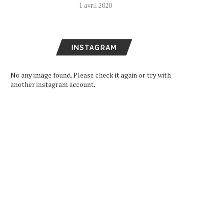
1 avril 2020
INSTAGRAM
No any image found. Please check it again or try with
another instagram account.