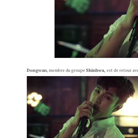
Dongwan
, membre du groupe
Shinhwa,
est de retour av