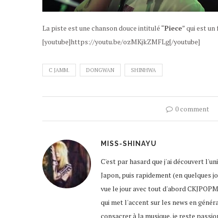
La piste est une chanson douce intitulé “
Piece
” qui est un
[youtube]https://youtu.be/ozMKjkZMFLg[/youtube]
C JAMM.
DONGWAN
SHINHWA
0 comment
MISS-SHINAYU
C'est par hasard que j'ai découvert l'u
Japon, puis rapidement (en quelques jour
vue le jour avec tout d'abord CKJPOPM
qui met l'accent sur les news en génér
consacrer à la musique, je reste passio