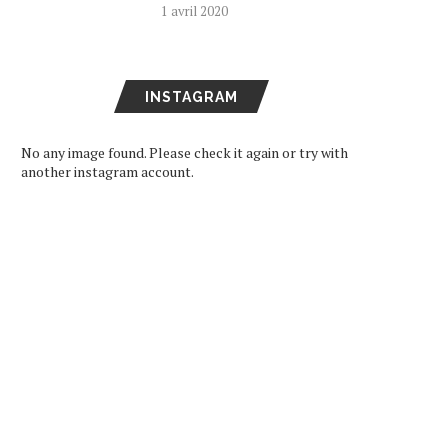
1 avril 2020
ARD DE RETOUR EN FRANCE
SEVENTEEN DEVIENNE
LE 11 DÉCEMBRE
AMBASSADEURS DE BON
VOLONTÉ POUR LA...
16 octobre 2024
11 juin 2024
INSTAGRAM
No any image found. Please check it again or try with
another instagram account.