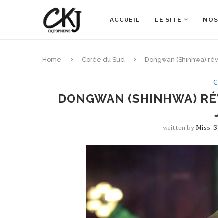
ACCUEIL
LE SITE
NOS
Home
Corée du Sud
Dongwan (Shinhwa) ré
C
DONGWAN (SHINHWA) RÉ
written by
Miss-S