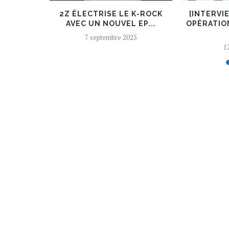
ER, UN
2Z ÉLECTRISE LE K-ROCK
[INTERVI
 AJOUTÉ
AVEC UN NOUVEL EP...
OPÉRATIO
7 septembre 2025
12