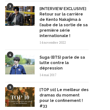
3
[INTERVIEW EXCLUSIVE]
Retour sur la carrière
de Kento Nakajima à
l’aube de la sortie de sa
première série
internationale !
14 novembre 2022
4
Suga (BTS) parle de sa
lutte contre la
dépression
14 mai 2017
5
[TOP 10] Le meilleur des
dramas du moment
pour le confinement !
#33