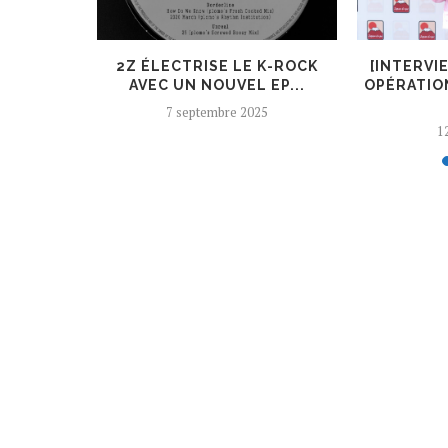
ER, UN
2Z ÉLECTRISE LE K-ROCK
[INTERVI
 AJOUTÉ
AVEC UN NOUVEL EP...
OPÉRATIO
7 septembre 2025
12