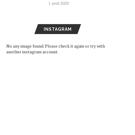
1 avril 2020
INSTAGRAM
No any image found. Please check it again or try with
another instagram account.