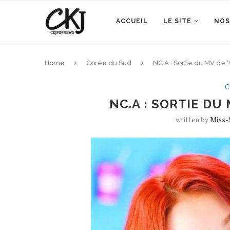
ACCUEIL
LE SITE
NOS
Home
Corée du Sud
NC.A : Sortie du MV de 
C
NC.A : SORTIE DU
written by
Miss-