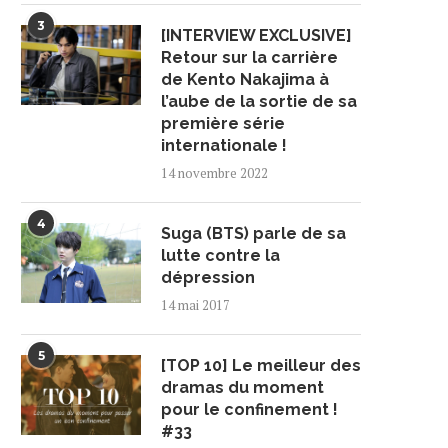
3
[INTERVIEW EXCLUSIVE]
Retour sur la carrière
de Kento Nakajima à
l’aube de la sortie de sa
première série
internationale !
14 novembre 2022
4
Suga (BTS) parle de sa
lutte contre la
dépression
14 mai 2017
5
[TOP 10] Le meilleur des
dramas du moment
pour le confinement !
#33