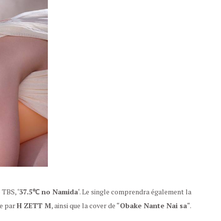
 TBS, ‘
37.5℃ no Namida
‘. Le single comprendra également la
e par
H ZETT M
, ainsi que la cover de “
Obake Nante Nai sa
“.