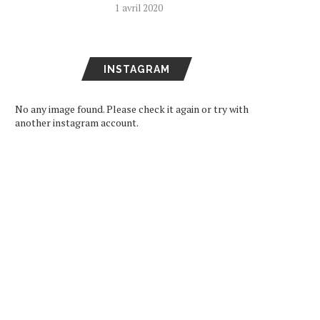
1 avril 2020
INSTAGRAM
No any image found. Please check it again or try with
another instagram account.