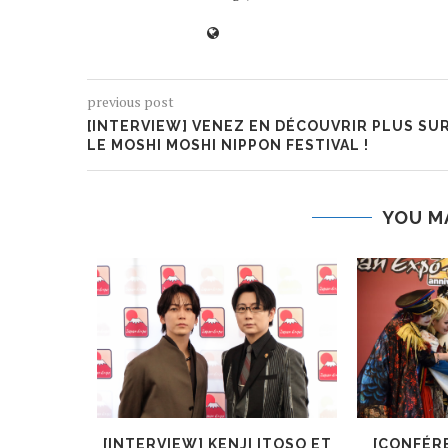
previous post
[INTERVIEW] VENEZ EN DÉCOUVRIR PLUS SU
LE MOSHI MOSHI NIPPON FESTIVAL !
YOU M
KIRYŪIN
[INTERVIEW] KENJI ITOSO ET
[CONFÉR