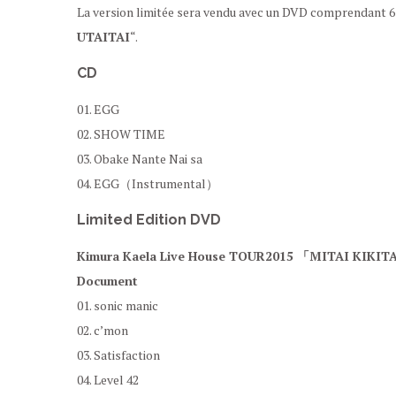
La version limitée sera vendu avec un DVD comprendant 6 e
UTAITAI
“.
CD
01. EGG
02. SHOW TIME
03. Obake Nante Nai sa
04. EGG（Instrumental）
Limited Edition DVD
Kimura Kaela Live House TOUR2015 「MITAI KIKITAI
Document
01. sonic manic
02. c’mon
03. Satisfaction
04. Level 42