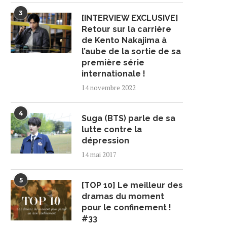
3
[INTERVIEW EXCLUSIVE]
Retour sur la carrière
de Kento Nakajima à
l’aube de la sortie de sa
première série
internationale !
14 novembre 2022
4
Suga (BTS) parle de sa
lutte contre la
dépression
14 mai 2017
5
[TOP 10] Le meilleur des
dramas du moment
pour le confinement !
#33