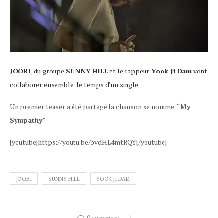
JOOBI
, du groupe
SUNNY HILL
et le rappeur
Yook Ji Dam
vont
collaborer ensemble le temps d’un single.
Un premier teaser a été partagé la chanson se nomme “
My
Sympathy
”
[youtube]https://youtu.be/bvdHL4mtRQY[/youtube]
JOOBI
SUNNY HILL
YOOK JI DAM
0 comment