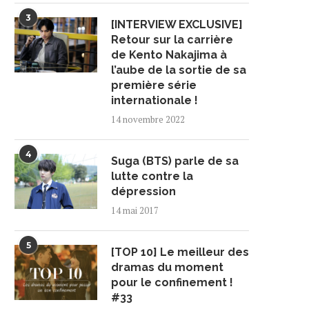
3
[INTERVIEW EXCLUSIVE]
Retour sur la carrière
de Kento Nakajima à
l’aube de la sortie de sa
première série
internationale !
14 novembre 2022
4
Suga (BTS) parle de sa
lutte contre la
dépression
14 mai 2017
5
[TOP 10] Le meilleur des
dramas du moment
pour le confinement !
#33