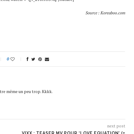
Source : Koreaboo.com
0
être même un peu trop. Kkkk.
next post
VIXX : TEASER MV POUR ‘LOVE EQUATION’ (+