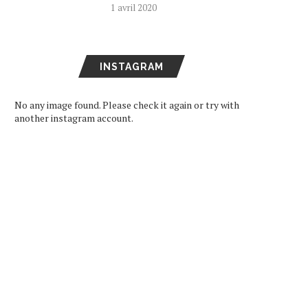
1 avril 2020
INSTAGRAM
No any image found. Please check it again or try with
another instagram account.
ARD DE RETOUR EN FRANCE
SEVENTEEN DEVIENNE
LE 11 DÉCEMBRE
AMBASSADEURS DE BON
VOLONTÉ POUR LA...
16 octobre 2024
11 juin 2024