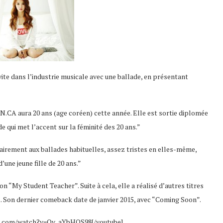
vite dans l’industrie musicale avec une ballade, en présentant
“N.CA aura 20 ans (age coréen) cette année. Elle est sortie diplomée
e qui met l’accent sur la féminité des 20 ans.”
trairement aux ballades habituelles, assez tristes en elles-même,
’une jeune fille de 20 ans.”
 “My Student Teacher”. Suite à cela, elle a réalisé d’autres titres
 Son dernier comeback date de janvier 2015, avec “Coming Soon”.
be.com/watch?v=Qv_aYbHOS98[/youtube]