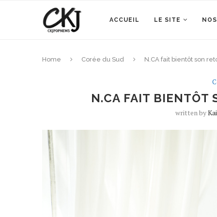
ACCUEIL
LE SITE
NOS
Home
Corée du Sud
N.CA fait bientôt son re
C
N.CA FAIT BIENTÔT
written by
Ka