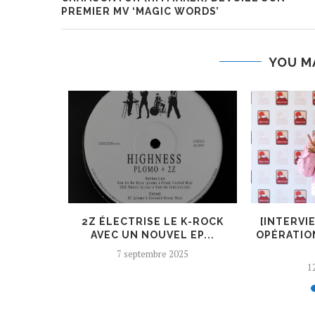
PREMIER MV ‘MAGIC WORDS’
YOU M
ER, UN
2Z ÉLECTRISE LE K-ROCK
[INTERVI
 AJOUTÉ
AVEC UN NOUVEL EP...
OPÉRATIO
7 septembre 2025
12