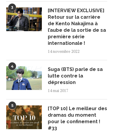
3
[INTERVIEW EXCLUSIVE]
Retour sur la carrière
de Kento Nakajima à
l’aube de la sortie de sa
première série
internationale !
14 novembre 2022
4
Suga (BTS) parle de sa
lutte contre la
dépression
14 mai 2017
5
[TOP 10] Le meilleur des
dramas du moment
pour le confinement !
#33