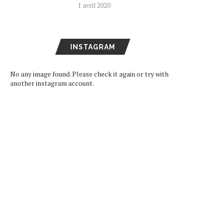
1 avril 2020
INSTAGRAM
No any image found. Please check it again or try with
another instagram account.
ARD DE RETOUR EN FRANCE
SEVENTEEN DEVIENNE
LE 11 DÉCEMBRE
AMBASSADEURS DE BON
VOLONTÉ POUR LA...
16 octobre 2024
11 juin 2024