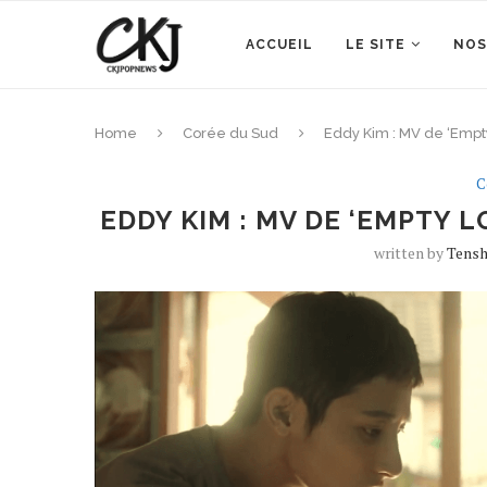
ACCUEIL
LE SITE
NOS
Home
Corée du Sud
Eddy Kim : MV de ‘Empty
C
EDDY KIM : MV DE ‘EMPTY L
written by
Tensh