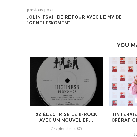
previous post
JOLIN TSAI : DE RETOUR AVEC LE MV DE
“GENTLEWOMEN”
YOU M
ER, UN
2Z ÉLECTRISE LE K-ROCK
[INTERVI
 AJOUTÉ
AVEC UN NOUVEL EP...
OPÉRATIO
7 septembre 2025
12