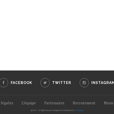
FACEBOOK
TWITTER
INSTAGRA
légales
L’équipe
Partenaires
Recrutement
Nous 
@2019 - All Right Reserved. Designed and Developed by
PenciDesign