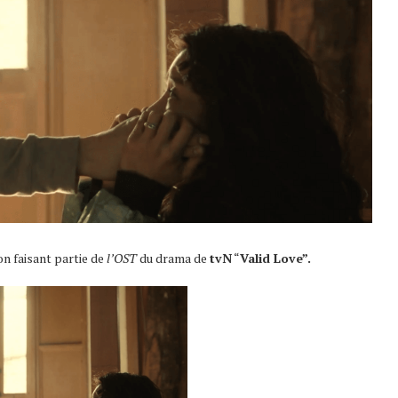
on faisant partie de
l’OST
du drama de
tvN
“
Valid Love”.