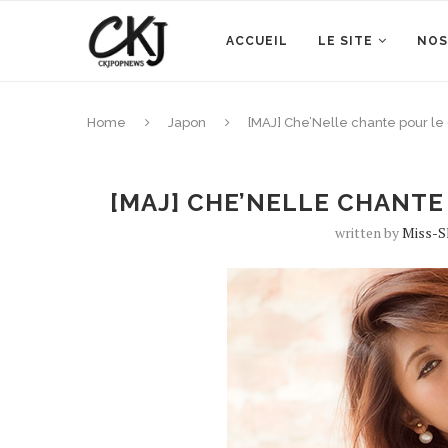
ACCUEIL
LE SITE
NOS
Home
Japon
[MAJ] Che’Nelle chante pour l
[MAJ] CHE’NELLE CHANTE 
written by
Miss-S