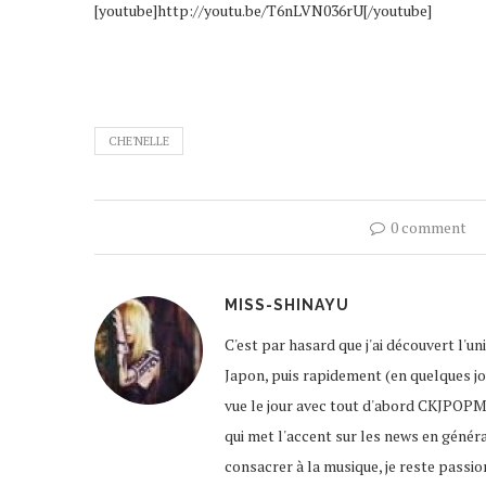
[youtube]http://youtu.be/T6nLVN036rU[/youtube]
CHE'NELLE
0 comment
MISS-SHINAYU
C'est par hasard que j'ai découvert l'u
Japon, puis rapidement (en quelques jour
vue le jour avec tout d'abord CKJPOPM
qui met l'accent sur les news en génér
consacrer à la musique, je reste passio