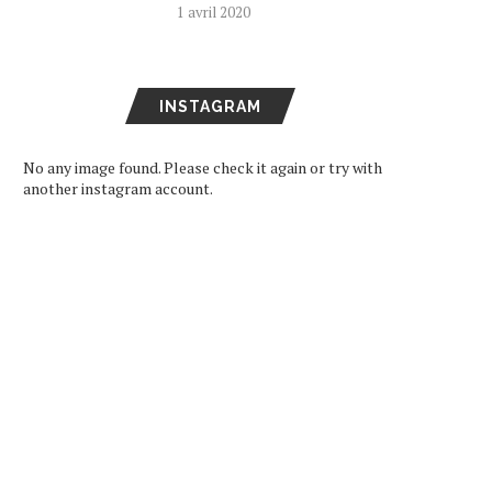
1 avril 2020
INSTAGRAM
No any image found. Please check it again or try with
another instagram account.