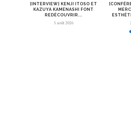
KIRYŪIN
[INTERVIEW] KENJI ITOSO ET
[CONFÉR
L’ART ET
KAZUYA KAMENASHI FONT
MERC
REDÉCOUVRIR...
ESTHÉTI
5 août 2026