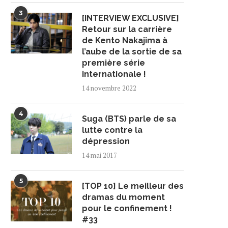
3
[INTERVIEW EXCLUSIVE]
Retour sur la carrière
de Kento Nakajima à
l’aube de la sortie de sa
première série
internationale !
14 novembre 2022
4
Suga (BTS) parle de sa
lutte contre la
dépression
14 mai 2017
5
[TOP 10] Le meilleur des
dramas du moment
pour le confinement !
#33