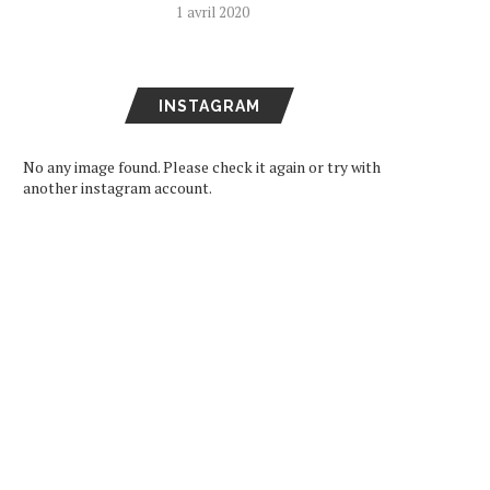
1 avril 2020
INSTAGRAM
No any image found. Please check it again or try with
another instagram account.