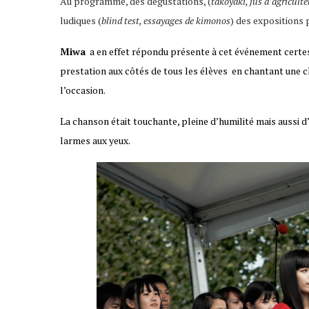
Au programme, des dégustations, (
takoyaki, jus d’agricult
ludiques (
blind test, essayages de kimonos
) des expositions 
Miwa
a en effet répondu présente à cet événement certes,
prestation aux côtés de tous les élèves en chantant un
l’occasion.
La chanson était touchante, pleine d’humilité mais aussi d
larmes aux yeux.