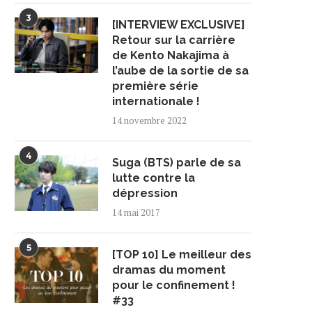
3
[INTERVIEW EXCLUSIVE]
Retour sur la carrière
de Kento Nakajima à
l’aube de la sortie de sa
première série
internationale !
14 novembre 2022
4
Suga (BTS) parle de sa
lutte contre la
dépression
14 mai 2017
5
[TOP 10] Le meilleur des
dramas du moment
pour le confinement !
#33