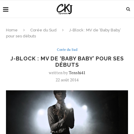
Home
Corée du Sud
J-Block : MV de ‘Baby Baby’
pour ses débuts
Corée du Sud
J-BLOCK : MV DE ‘BABY BABY’ POUR SES
DÉBUTS
written by
Tenshi41
22 août 2014