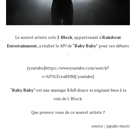
Le nouvel artiste solo
J-Block
, appartenant à
Rainbeat
Entertainment
, a réalisé le
MV
de “
Baby Baby
” pour ses débuts
:
[youtube]https://www.youtube.com/watch?
v=AP5LTceaBHM[/youtube]
“
Baby Baby
” est une musique R&B douce se joignant bien à la
voix de J-Block.
Que pensez-vous de ce nouvel artiste ?
source : japako music