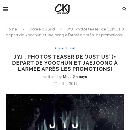
Home
Corée du Sud
JYJ : Photos teaser de ‘Just Us’ (+
départ de Yoochun et Jaejoong à l’armée après les promotions)
Corée du Sud
JYJ : PHOTOS TEASER DE ‘JUST US’ (+
DÉPART DE YOOCHUN ET JAEJOONG À
L’ARMÉE APRÈS LES PROMOTIONS)
written by
Miss-Shinayu
17 juillet 2014