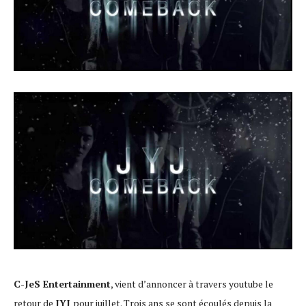
C-JeS Entertainment
, vient d’annoncer à travers youtube le
retour de
JYJ
pour juillet. Trois ans se sont écoulés depuis la