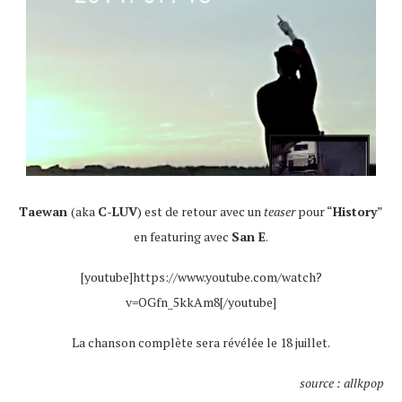
Taewan
(aka
C-LUV
) est de retour avec un
teaser
pour “
History
”
en featuring avec
San E
.
[youtube]https://www.youtube.com/watch?
v=OGfn_5kkAm8[/youtube]
La chanson complète sera révélée le 18 juillet.
source : allkpop