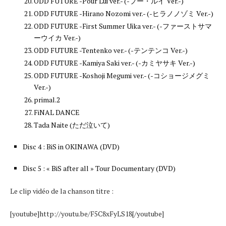
ODD FUTURE -Pour Lui ver.- (-プー・ルイ Ver.-)
ODD FUTURE -Hirano Nozomi ver.- (-ヒラノノゾミ Ver.-)
ODD FUTURE -First Summer Uika ver.- (-ファーストサマ
ーウイカ Ver.-)
ODD FUTURE -Tentenko ver.- (-テンテンコ Ver.-)
ODD FUTURE -Kamiya Saki ver.- (-カミヤサキ Ver.-)
ODD FUTURE -Koshoji Megumi ver.- (-コショージメグミ
Ver.-)
primal.2
FiNAL DANCE
Tada Naite (ただ泣いて)
Disc 4 : BiS in OKINAWA (DVD)
Disc 5 : « BiS after all » Tour Documentary (DVD)
Le clip vidéo de la chanson titre :
[youtube]http://youtu.be/F5C8xFyLS18[/youtube]