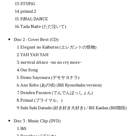
STUPiG
primal.2
FiNAL DANCE
Tada Naite (ただ泣いて)
Disc 2 : Cover Best (CD)
Elegant no Kaibutsu (エレガントの怪物)
YAH YAH YAH
survival dAnce ~no no cry more~
Our Song
Demo Sayonara (デモサヨナラ)
Ano Kobo (あの頃) (BiS Kyoushuku version)
Denden Passion (でんでんぱっしょん)
Primal (プライマル。)
Suki Suki Daisuki (好き好き大好き) / BiS Kaidan (BiS階段)
Disc 3 : Music Clip (DVD)
BiS
Paprika (パプリカ)