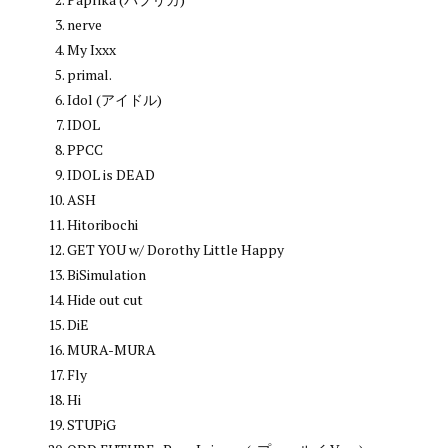
nerve
My Ixxx
primal.
Idol (アイドル)
IDOL
PPCC
IDOL is DEAD
ASH
Hitoribochi
GET YOU w/ Dorothy Little Happy
BiSimulation
Hide out cut
DiE
MURA-MURA
Fly
Hi
STUPiG