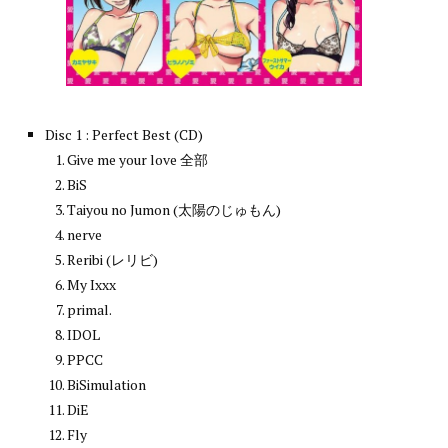
Disc 1 : Perfect Best (CD)
Give me your love 全部
BiS
Taiyou no Jumon (太陽のじゅもん)
nerve
Reribi (レリビ)
My Ixxx
primal.
IDOL
PPCC
BiSimulation
DiE
Fly