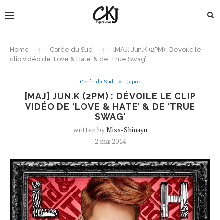
Home
Corée du Sud
[MAJ] Jun.K (2PM) : Dévoile le
clip vidéo de ‘Love & Hate’ & de ‘True Swag’
Corée du Sud
Japon
[MAJ] JUN.K (2PM) : DÉVOILE LE CLIP
VIDÉO DE ‘LOVE & HATE’ & DE ‘TRUE
SWAG’
written by
Miss-Shinayu
2 mai 2014