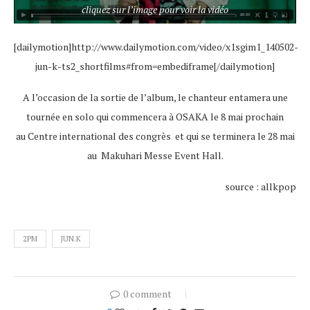
cliquez sur l’image pour voir la vidéo
[dailymotion]http://www.dailymotion.com/video/x1sgim1_140502-
jun-k-ts2_shortfilms#from=embediframe[/dailymotion]
A l’occasion de la sortie de l’album, le chanteur entamera une
tournée en solo qui commencera à OSAKA le 8 mai prochain
au Centre international des congrès et qui se terminera le 28 mai
au Makuhari Messe Event Hall.
source : allkpop
2PM
JUN.K
0 comment