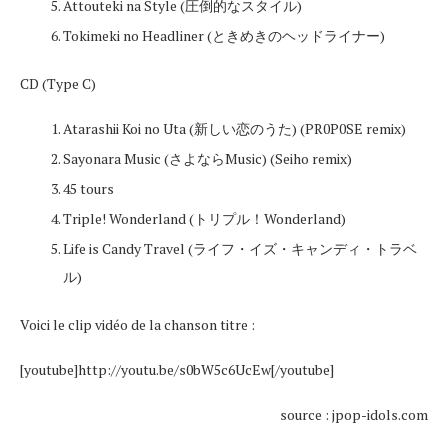
Attouteki na Style (圧倒的なスタイル)
Tokimeki no Headliner (ときめきのヘッドライナー)
CD (Type C)
Atarashii Koi no Uta (新しい恋のうた) (PR0P0SE remix)
Sayonara Music (さよならMusic) (Seiho remix)
45 tours
Triple! Wonderland (トリプル！Wonderland)
Life is Candy Travel (ライフ・イズ・キャンディ・トラベ
ル)
Voici le clip vidéo de la chanson titre :
[youtube]http://youtu.be/s0bW5c6UcEw[/youtube]
source : jpop-idols.com