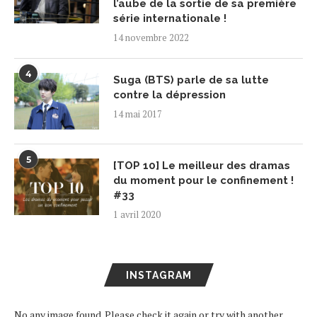
l’aube de la sortie de sa première
série internationale !
14 novembre 2022
4
Suga (BTS) parle de sa lutte
contre la dépression
14 mai 2017
5
[TOP 10] Le meilleur des dramas
du moment pour le confinement !
#33
1 avril 2020
INSTAGRAM
No any image found. Please check it again or try with another