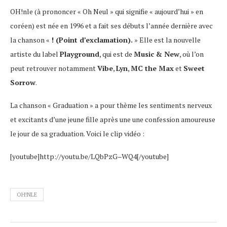
OH!nle (à prononcer « Oh Neul » qui signifie « aujourd’hui » en
coréen) est née en 1996 et a fait ses débuts l’année dernière avec
la chanson «
! (Point d’exclamation).
» Elle est la nouvelle
artiste du label
Playground
, qui est de
Music & New
, où l’on
peut retrouver notamment
Vibe
,
Lyn
,
MC the Max
et
Sweet
Sorrow
.
La chanson « Graduation » a pour thème les sentiments nerveux
et excitants d’une jeune fille après une une confession amoureuse
le jour de sa graduation. Voici le clip vidéo :
[youtube]http://youtu.be/LQbPzG–WQ4[/youtube]
OH!NLE