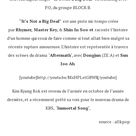
P.O, du groupe BLOCK B.
“
It’s Not a Big Deal
” est une piste mi-tempo créee
par
Rhymer, Master Key
, &
Shin In Soo et
raconte l’histoire
d’un homme qui essai de faire comme si tout allait bien malgré sa
récente rupture amoureuse. L’histoire est représentée à travers
des scènes du drama ‘
Aftermath
‘, avec
Dongjun
(ZE:A) et
Sun
Joo Ah
.
[youtube]http://youtu.be/MxHPLstG8W8[/youtube]
Kim Kyung Rok est revenu de l’armée en octobre de l’année
dernière, et a récemment prêté sa voix pour le nouveau drama de
KBS, ‘
Immortal Song
‘,
source : allkpop