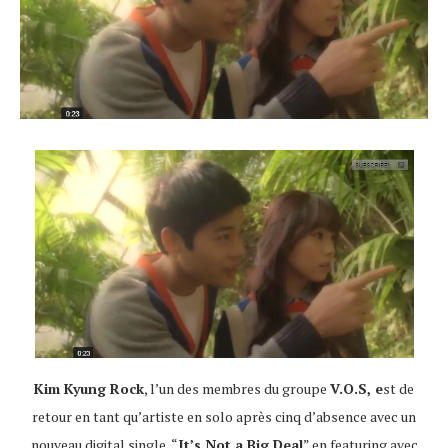
Kim Kyung Rock
, l’un des membres du groupe
V.O.S, e
st de
retour en tant qu’artiste en solo après cinq d’absence avec un
nouveau digital single “
It’s Not a Big Deal
” en featuring avec