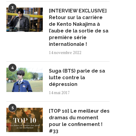
3
[INTERVIEW EXCLUSIVE]
Retour sur la carrière
de Kento Nakajima à
l’aube de la sortie de sa
première série
internationale !
14 novembre 2022
4
Suga (BTS) parle de sa
lutte contre la
dépression
14 mai 2017
5
[TOP 10] Le meilleur des
dramas du moment
pour le confinement !
#33