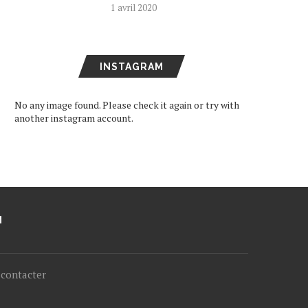
1 avril 2020
INSTAGRAM
No any image found. Please check it again or try with
another instagram account.
M
contacter