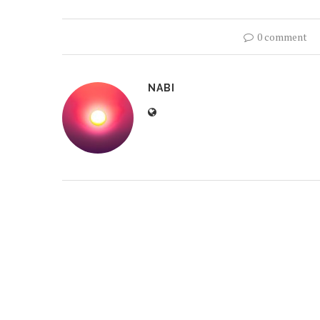
0 comment
NABI