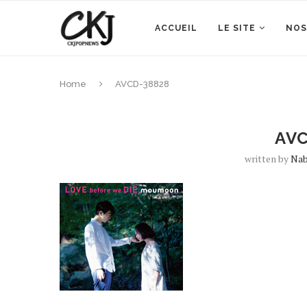
ACCUEIL
LE SITE
NOS
Home
AVCD-38828
AVC
written by
Nab