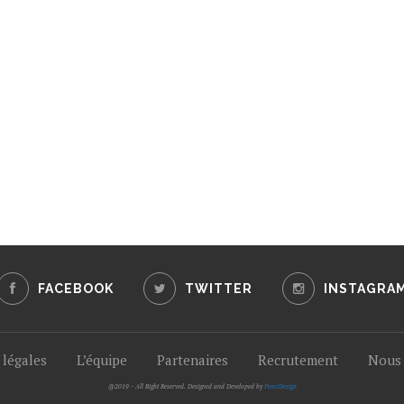
FACEBOOK
TWITTER
INSTAGRA
légales
L’équipe
Partenaires
Recrutement
Nous 
@2019 - All Right Reserved. Designed and Developed by
PenciDesign