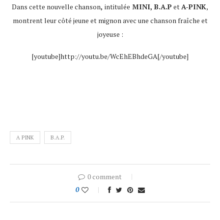
Dans cette nouvelle chanson
,
intitulée
MINI, B.A.P
et
A-PINK
,
montrent leur côté jeune et mignon avec une chanson fraîche et
joyeuse :
[youtube]http://youtu.be/WcEhEBhdeGA[/youtube]
A PINK
B.A.P.
0 comment
0