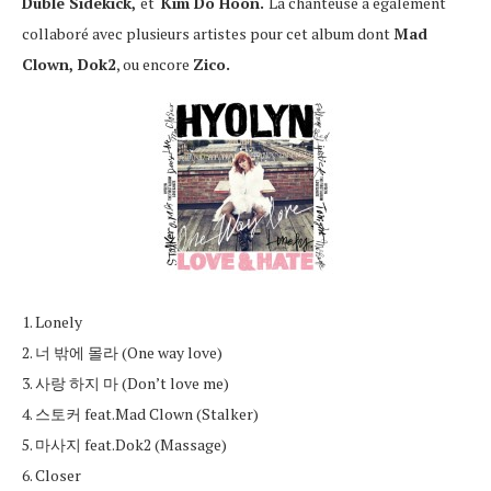
Duble Sidekick,
et
Kim Do Hoon.
La chanteuse a également
collaboré avec plusieurs artistes pour cet album dont
Mad
Clown, Dok2
, ou encore
Zico.
1. Lonely
2. 너 밖에 몰라 (One way love)
3. 사랑 하지 마 (Don’t love me)
4. 스토커 feat.Mad Clown (Stalker)
5. 마사지 feat.Dok2 (Massage)
6. Closer