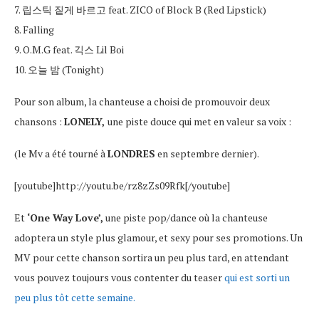
7. 립스틱 짙게 바르고 feat. ZICO of Block B (Red Lipstick)
8. Falling
9. O.M.G feat. 긱스 Lil Boi
10. 오늘 밤 (Tonight)
Pour son album, la chanteuse a choisi de promouvoir deux
chansons :
LONELY,
une piste douce qui met en valeur sa voix :
(le Mv a été tourné à
LONDRES
en septembre dernier).
[youtube]http://youtu.be/rz8zZs09Rfk[/youtube]
Et
‘One Way Love’,
une piste pop/dance où la chanteuse
adoptera un style plus glamour, et sexy pour ses promotions. Un
MV pour cette chanson sortira un peu plus tard, en attendant
vous pouvez toujours vous contenter du teaser
qui est sorti un
peu plus tôt cette semaine.