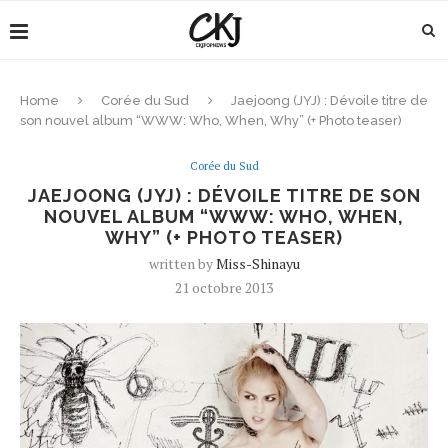
Home
Corée du Sud
Jaejoong (JYJ) : Dévoile titre de
son nouvel album “WWW: Who, When, Why” (+ Photo teaser)
Corée du Sud
JAEJOONG (JYJ) : DÉVOILE TITRE DE SON
NOUVEL ALBUM “WWW: WHO, WHEN,
WHY” (+ PHOTO TEASER)
written by
Miss-Shinayu
21 octobre 2013