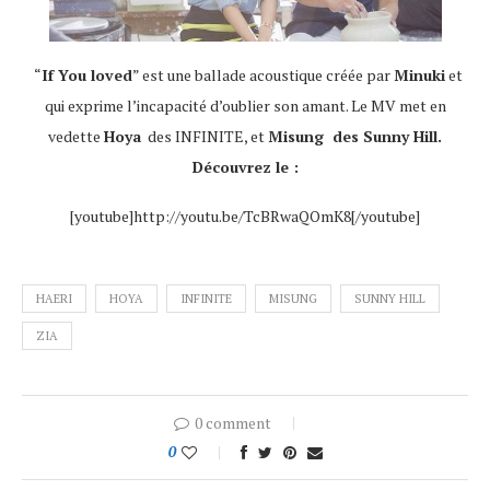
“
If You loved
” est une ballade acoustique créée par
Minuki
et
qui exprime l’incapacité d’oublier son amant. Le MV met en
vedette
Hoya
des INFINITE, et
Misung des
Sunny Hill.
Découvrez le :
[youtube]http://youtu.be/TcBRwaQOmK8[/youtube]
HAERI
HOYA
INFINITE
MISUNG
SUNNY HILL
ZIA
0 comment
0