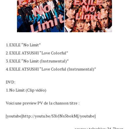
1. EXILE “No Limit”
2. EXILE ATSUSHI “Love Colorful”
3. EXILE “No Limit (Instrumental)”
4. EXILE ATSUSHI “Love Colorful (Instrumental)”
DVD:
1. No Limit (Clip vidéo)
Voici une preview PV de la chanson titre :
[youtube]http://youtu.be/SXvJNs5bokM[/youtube]
source : tokyohive+24-7kpop