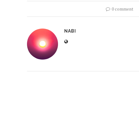
0 comment
NABI