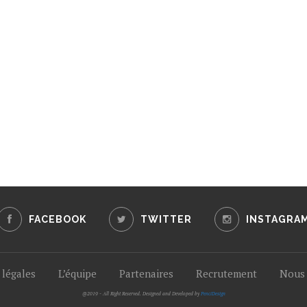
FACEBOOK
TWITTER
INSTAGRA
légales
L’équipe
Partenaires
Recrutement
Nous 
@2019 - All Right Reserved. Designed and Developed by
PenciDesign