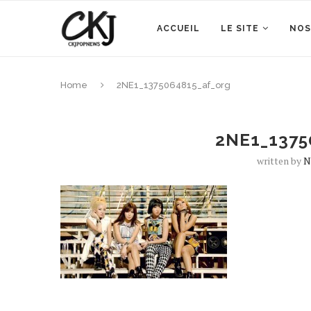
ACCUEIL
LE SITE
NOS
Home
2NE1_1375064815_af_org
2NE1_1375
written by
N