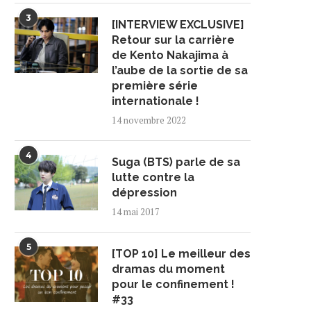
3
[INTERVIEW EXCLUSIVE]
Retour sur la carrière
de Kento Nakajima à
l’aube de la sortie de sa
première série
internationale !
14 novembre 2022
4
Suga (BTS) parle de sa
lutte contre la
dépression
14 mai 2017
5
[TOP 10] Le meilleur des
dramas du moment
pour le confinement !
#33