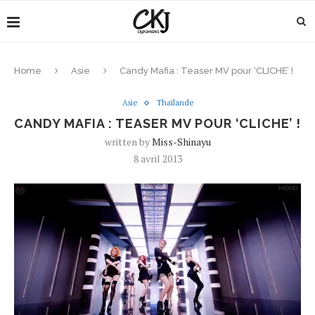
Home
Asie
Candy Mafia : Teaser MV pour ‘CLICHE’ !
Asie
Thaïlande
CANDY MAFIA : TEASER MV POUR ‘CLICHE’ !
written by
Miss-Shinayu
8 avril 2013