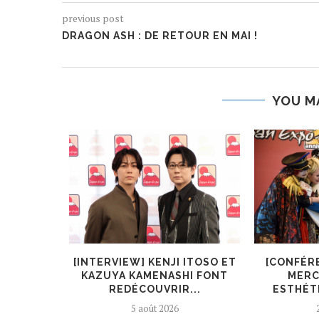
previous post
DRAGON ASH : DE RETOUR EN MAI !
YOU M
KIRYŪIN
[INTERVIEW] KENJI ITOSO ET
[CONFÉR
L’ART ET
KAZUYA KAMENASHI FONT
MERC
REDÉCOUVRIR...
ESTHÉTI
5 août 2026