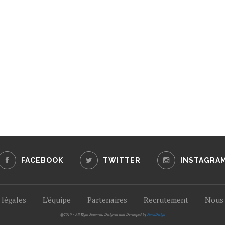
FACEBOOK
TWITTER
INSTAGRA
légales
L’équipe
Partenaires
Recrutement
Nous 
@2019 - All Right Reserved. Designed and Developed by
PenciDesign