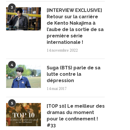
3
[INTERVIEW EXCLUSIVE]
Retour sur la carrière
de Kento Nakajima à
l’aube de la sortie de sa
première série
internationale !
14 novembre 2022
4
Suga (BTS) parle de sa
lutte contre la
dépression
14 mai 2017
5
[TOP 10] Le meilleur des
NTERVIEW] ≠ME (NOT EQUAL
[INTERVIEW] UMIKUN 
dramas du moment
ME), ONZE PERSONNALITÉS
JAPAN EXPO : UNE HISTOIR
AU...
pour le confinement !
27 juillet 2026
#33
29 juillet 2026