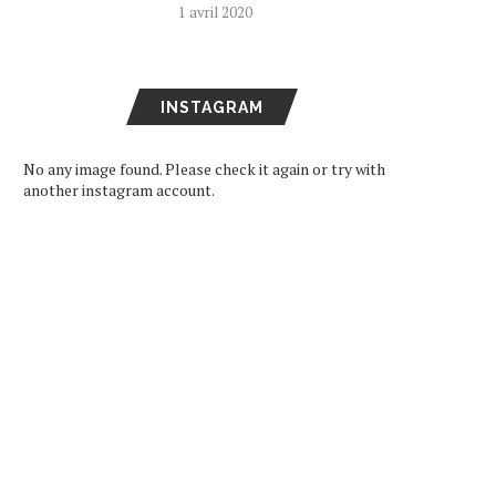
1 avril 2020
INSTAGRAM
No any image found. Please check it again or try with
another instagram account.