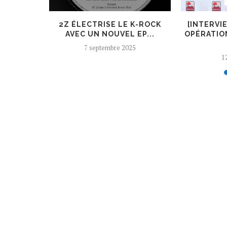
ER, UN
2Z ÉLECTRISE LE K-ROCK
[INTERVI
 AJOUTÉ
AVEC UN NOUVEL EP...
OPÉRATIO
7 septembre 2025
12