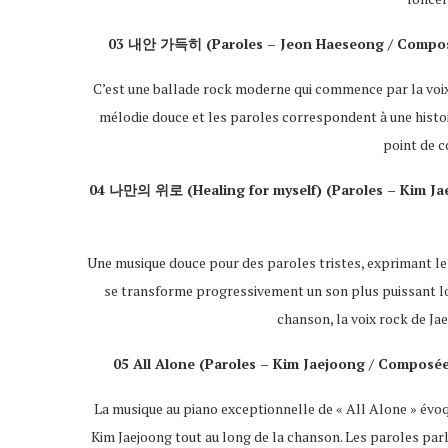
03 내안 가득히 (
Paroles
– Jeon Haeseong /
Compos
C’est une ballade rock moderne qui commence par la voix
mélodie douce et les paroles correspondent à une histoire
point de c
04 나만의 위로 (Healing for myself) (
Paroles
– Kim Ja
Une musique douce pour des paroles tristes, exprimant le 
se transforme progressivement un son plus puissant lors
chanson, la voix rock de J
05 All Alone (
Paroles
– Kim Jaejoong /
Composée
La musique au piano exceptionnelle de « All Alone » évoq
Kim Jaejoong tout au long de la chanson. Les paroles parl