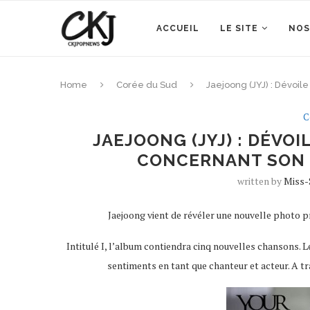
ACCUEIL
LE SITE
NOS
Home
Corée du Sud
Jaejoong (JYJ) : Dévoil
C
JAEJOONG (JYJ) : DÉVO
CONCERNANT SON P
written by
Miss-
Jaejoong vient de révéler une nouvelle photo pr
Intitulé I, l’album contiendra cinq nouvelles chansons.
sentiments en tant que chanteur et acteur. A tr