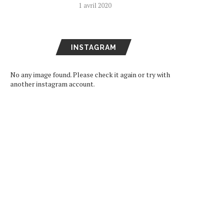
1 avril 2020
INSTAGRAM
No any image found. Please check it again or try with
another instagram account.