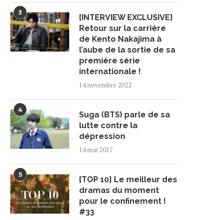
3
[INTERVIEW EXCLUSIVE]
Retour sur la carrière
de Kento Nakajima à
l’aube de la sortie de sa
première série
internationale !
14 novembre 2022
4
Suga (BTS) parle de sa
lutte contre la
dépression
14 mai 2017
5
[TOP 10] Le meilleur des
dramas du moment
pour le confinement !
#33