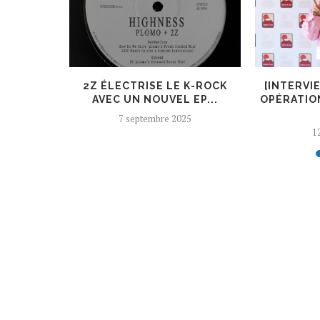
ER, UN
2Z ÉLECTRISE LE K-ROCK
[INTERVI
 AJOUTÉ
AVEC UN NOUVEL EP...
OPÉRATIO
7 septembre 2025
12