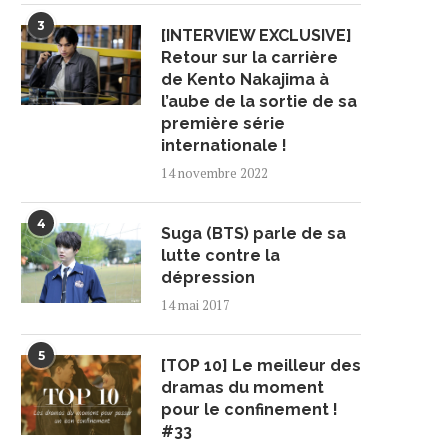
3
[INTERVIEW EXCLUSIVE]
Retour sur la carrière
de Kento Nakajima à
l’aube de la sortie de sa
ARD DE RETOUR EN FRANCE
SEVENTEEN DEVIENNE
première série
LE 11 DÉCEMBRE
AMBASSADEURS DE BON
internationale !
VOLONTÉ POUR LA...
16 octobre 2024
14 novembre 2022
11 juin 2024
4
Suga (BTS) parle de sa
lutte contre la
dépression
14 mai 2017
5
[TOP 10] Le meilleur des
dramas du moment
pour le confinement !
#33