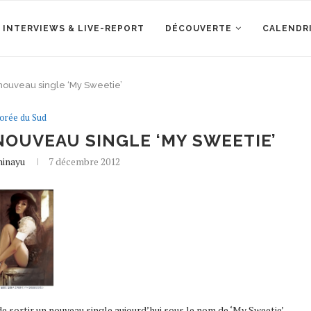
 INTERVIEWS & LIVE-REPORT
DÉCOUVERTE
CALENDR
nouveau single ‘My Sweetie’
orée du Sud
NOUVEAU SINGLE ‘MY SWEETIE’
hinayu
7 décembre 2012
sortir un nouveau single aujourd’hui sous le nom de ‘My Sweetie’.