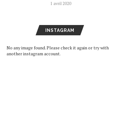
1 avril 2020
INSTAGRAM
No any image found. Please check it again or try with
another instagram account.