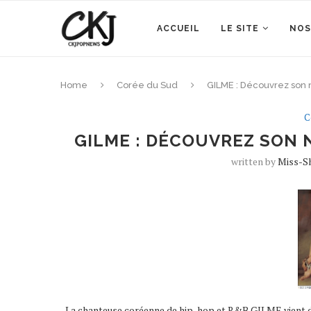
ACCUEIL
LE SITE
NOS
Home
Corée du Sud
GILME : Découvrez son 
C
GILME : DÉCOUVREZ SON 
written by
Miss-S
La chanteuse coréenne de hip-hop et R&B GILME vient de 