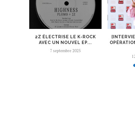
ER, UN
2Z ÉLECTRISE LE K-ROCK
[INTERVI
 AJOUTÉ
AVEC UN NOUVEL EP...
OPÉRATIO
7 septembre 2025
12