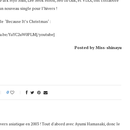
 Park Hyo Shin, Lee Seok Hoon, Seo In Guk, et VIXX, ont collaboré
n nouveau single pour l’hivers !
le ‘Because It’s Christmas‘ :
utu.be/YaYC2uW0PLM[/youtube]
Posted by Miss-shinayu
0
nivers asiatique en 2003 ! Tout d'abord avec Ayumi Hamasaki, donc le