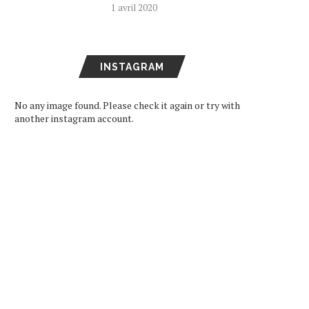
1 avril 2020
INSTAGRAM
No any image found. Please check it again or try with
another instagram account.