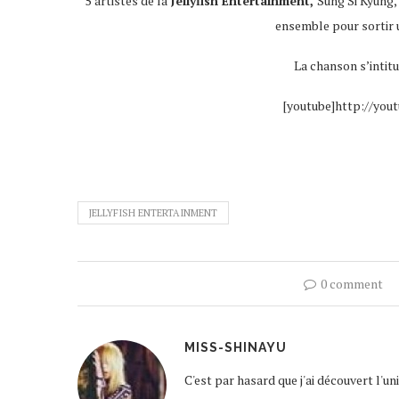
5 artistes de la
Jellyfish Entertainment,
Sung Si Kyung,
ensemble pour sortir u
La chanson s’intitu
[youtube]http://yo
JELLYFISH ENTERTAINMENT
0 comment
MISS-SHINAYU
C'est par hasard que j'ai découvert l'u