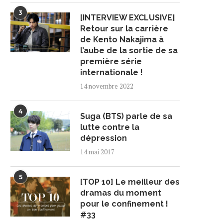
3
[INTERVIEW EXCLUSIVE]
Retour sur la carrière
de Kento Nakajima à
l’aube de la sortie de sa
première série
ARD DE RETOUR EN FRANCE
SEVENTEEN DEVIENNE
LE 11 DÉCEMBRE
AMBASSADEURS DE BON
internationale !
VOLONTÉ POUR LA...
16 octobre 2024
14 novembre 2022
11 juin 2024
4
Suga (BTS) parle de sa
lutte contre la
dépression
14 mai 2017
5
[TOP 10] Le meilleur des
dramas du moment
pour le confinement !
#33