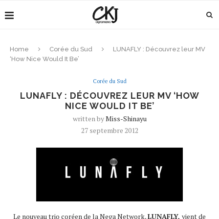
Home
Corée du Sud
LUNAFLY : Découvrez leur MV
‘How Nice Would It Be’
Corée du Sud
LUNAFLY : DÉCOUVREZ LEUR MV ‘HOW
NICE WOULD IT BE’
written by
Miss-Shinayu
27 septembre 2012
Le nouveau trio coréen de la Nega Network,
LUNAFLY,
vient de