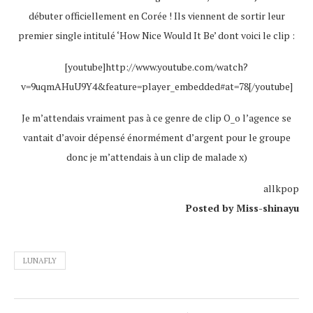
débuter officiellement en Corée ! Ils viennent de sortir leur
premier single intitulé ‘How Nice Would It Be’ dont voici le clip :
[youtube]http://www.youtube.com/watch?
v=9uqmAHuU9Y4&feature=player_embedded#at=78[/youtube]
Je m’attendais vraiment pas à ce genre de clip O_o l’agence se
vantait d’avoir dépensé énormément d’argent pour le groupe
donc je m’attendais à un clip de malade x)
allkpop
Posted by Miss-shinayu
LUNAFLY