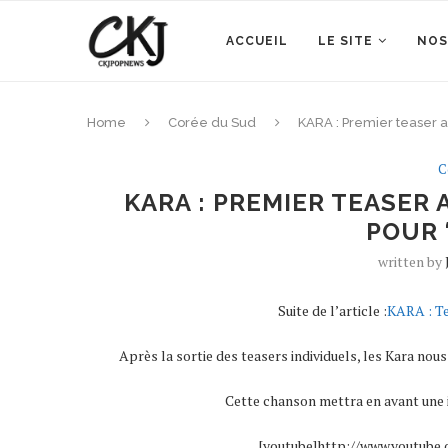
ACCUEIL
LE SITE
NOS
Home
Corée du Sud
KARA : Premier teaser
C
KARA : PREMIER TEASER
POUR 
written by
Suite de l’article :
KARA : Te
Après la sortie des teasers individuels, les Kara no
Cette chanson mettra en avant une i
[youtube]http://www.youtub