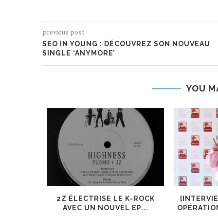
previous post
SEO IN YOUNG : DÉCOUVREZ SON NOUVEAU
SINGLE ‘ANYMORE’
YOU M
ER, UN
2Z ÉLECTRISE LE K-ROCK
[INTERVI
 AJOUTÉ
AVEC UN NOUVEL EP...
OPÉRATIO