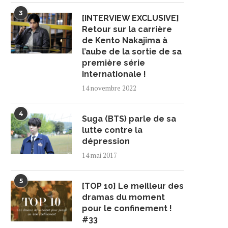
16 octobre 2024
11 juin 2024
3
[INTERVIEW EXCLUSIVE]
Retour sur la carrière
de Kento Nakajima à
l’aube de la sortie de sa
première série
internationale !
14 novembre 2022
4
Suga (BTS) parle de sa
lutte contre la
dépression
14 mai 2017
5
[TOP 10] Le meilleur des
dramas du moment
pour le confinement !
#33