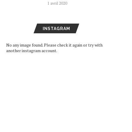
1 avril 2020
INSTAGRAM
No any image found. Please check it again or try with
another instagram account.