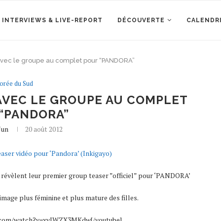
 INTERVIEWS & LIVE-REPORT
DÉCOUVERTE
CALENDR
 avec le groupe au complet pour “PANDORA”
orée du Sud
 AVEC LE GROUPE AU COMPLET
“PANDORA”
Jun
20 août 2012
aser vidéo pour ‘Pandora’ (Inkigayo)
us révèlent leur premier group teaser ”officiel” pour ‘PANDORA’
mage plus féminine et plus mature des filles.
e.com/watch?v=xyIWZX3MKdw[/youtube]