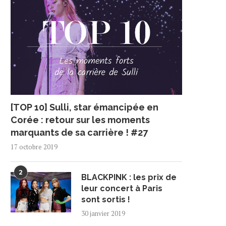
[TOP 10] Sulli, star émancipée en
Corée : retour sur les moments
marquants de sa carrière ! #27
17 octobre 2019
2
BLACKPINK : les prix de
leur concert à Paris
sont sortis !
ARD DE RETOUR EN FRANCE
SEVENTEEN DEVIENNE
30 janvier 2019
LE 11 DÉCEMBRE
AMBASSADEURS DE BON
VOLONTÉ POUR LA...