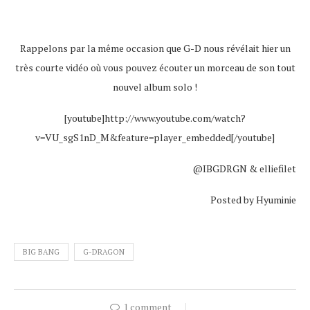
Rappelons par la même occasion que G-D nous révélait hier un
très courte vidéo où vous pouvez écouter un morceau de son tout
nouvel album solo !
[youtube]http://www.youtube.com/watch?
v=VU_sgS1nD_M&feature=player_embedded[/youtube]
@IBGDRGN & elliefilet
Posted by Hyuminie
BIG BANG
G-DRAGON
1 comment