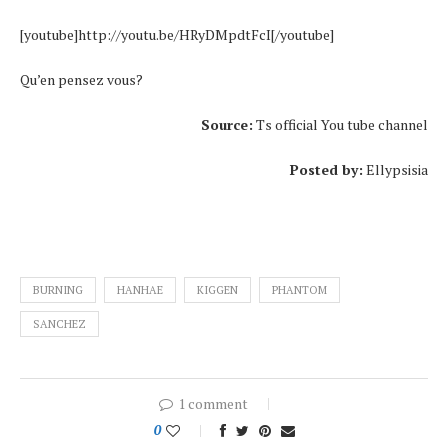
[youtube]http://youtu.be/HRyDMpdtFcI[/youtube]
Qu’en pensez vous?
Source:
Ts official You tube channel
Posted by:
Ellypsisia
BURNING
HANHAE
KIGGEN
PHANTOM
SANCHEZ
1 comment
0