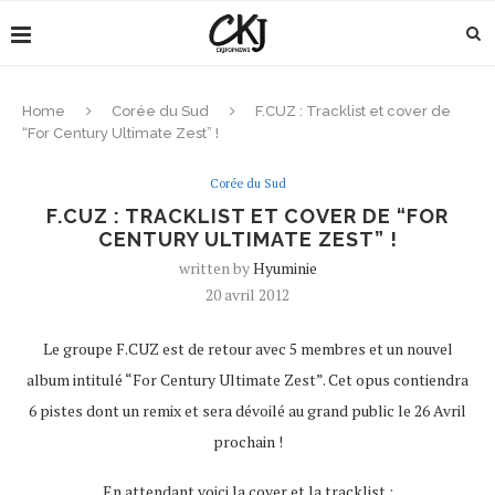
Home
Corée du Sud
F.CUZ : Tracklist et cover de
“For Century Ultimate Zest” !
Corée du Sud
F.CUZ : TRACKLIST ET COVER DE “FOR
CENTURY ULTIMATE ZEST” !
written by
Hyuminie
20 avril 2012
Le groupe F.CUZ est de retour avec 5 membres et un nouvel
album intitulé “For Century Ultimate Zest”. Cet opus contiendra
6 pistes dont un remix et sera dévoilé au grand public le 26 Avril
prochain !
En attendant voici la cover et la tracklist :