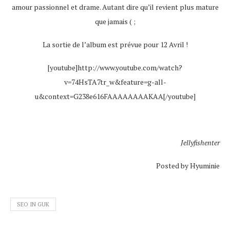
amour passionnel et drame. Autant dire qu’il revient plus mature
que jamais ( ;
La sortie de l’album est prévue pour 12 Avril !
[youtube]http://www.youtube.com/watch?
v=74HsTA7tr_w&feature=g-all-
u&context=G238e616FAAAAAAAAKAA[/youtube]
Jellyfishenter
Posted by Hyuminie
SEO IN GUK