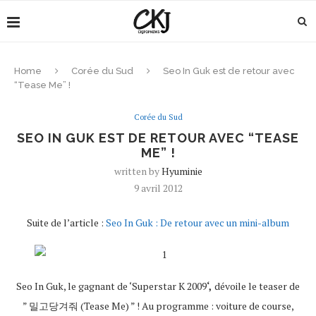
Home
Corée du Sud
Seo In Guk est de retour avec
“Tease Me” !
Corée du Sud
SEO IN GUK EST DE RETOUR AVEC “TEASE
ME” !
written by
Hyuminie
9 avril 2012
Suite de l’article :
Seo In Guk : De retour avec un mini-album
Seo In Guk, le gagnant de ‘Superstar K 2009
‘,
dévoile le teaser de
” 밀고당겨줘 (Tease Me) ” ! Au programme : voiture de course,