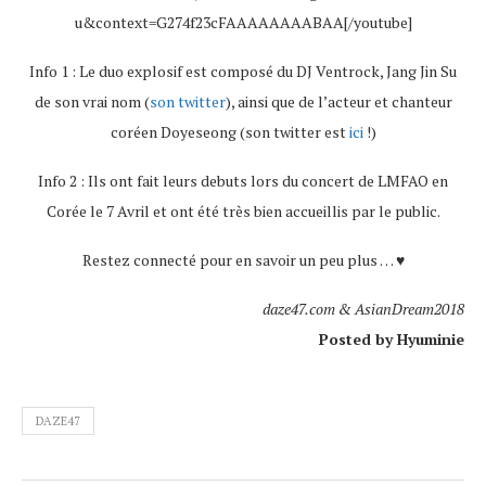
u&context=G274f23cFAAAAAAAABAA[/youtube]
Info 1 : Le duo explosif est composé du DJ Ventrock, Jang Jin Su
de son vrai nom (
son twitter
), ainsi que de l’acteur et chanteur
coréen Doyeseong (son twitter est
ici
!)
Info 2 : Ils ont fait leurs debuts lors du concert de LMFAO en
Corée le 7 Avril et ont été très bien accueillis par le public.
Restez connecté pour en savoir un peu plus … ♥
daze47.com & AsianDream2018
Posted by Hyuminie
DAZE47