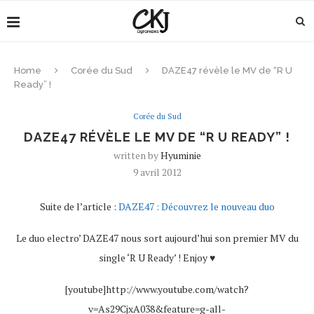
Home
Corée du Sud
DAZE47 révèle le MV de “R U
Ready” !
Corée du Sud
DAZE47 RÉVÈLE LE MV DE “R U READY” !
written by
Hyuminie
9 avril 2012
Suite de l’article :
DAZE47 : Découvrez le nouveau duo
Le duo electro’ DAZE47 nous sort aujourd’hui son premier MV du
single ‘R U Ready’ ! Enjoy ♥
[youtube]http://www.youtube.com/watch?
v=As29CjxA038&feature=g-all-