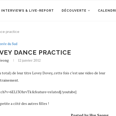
 INTERVIEWS & LIVE-REPORT
DÉCOUVERTE
CALENDR
ce practice
orée du Sud
OVEY DANCE PRACTICE
Seong
12 janvier 2012
 total) de leur titre Lovey Dovey, cette fois c’est une video de leur
trainement.
tch?v=6ELl3OhrvTk&feature=related[/youtube]
etite a côté des autres filles !
Posted by Hye Seong