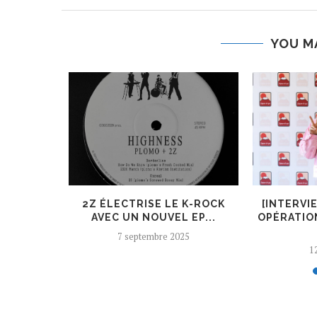
YOU M
ER, UN
2Z ÉLECTRISE LE K-ROCK
[INTERVI
 AJOUTÉ
AVEC UN NOUVEL EP...
OPÉRATIO
7 septembre 2025
12