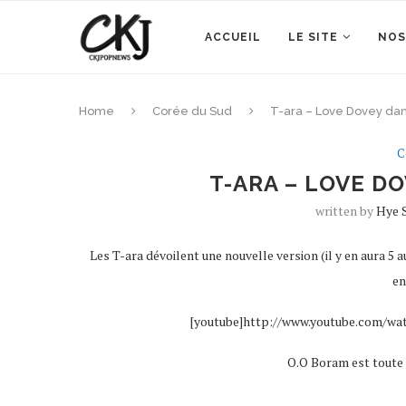
ACCUEIL
LE SITE
NOS
Home
Corée du Sud
T-ara – Love Dovey dan
C
T-ARA – LOVE D
written by
Hye 
Les T-ara dévoilent une nouvelle version (il y en aura 5 au
en
[youtube]http://www.youtube.com/wa
O.O Boram est toute p