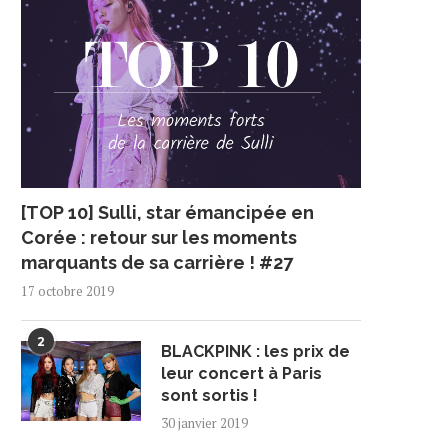
[TOP 10] Sulli, star émancipée en
Corée : retour sur les moments
marquants de sa carrière ! #27
ARD DE RETOUR EN FRANCE
SEVENTEEN DEVIENNE
17 octobre 2019
LE 11 DÉCEMBRE
AMBASSADEURS DE BON
VOLONTÉ POUR LA...
16 octobre 2024
2
BLACKPINK : les prix de
11 juin 2024
leur concert à Paris
sont sortis !
30 janvier 2019