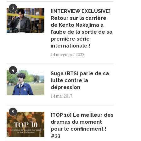
3
[INTERVIEW EXCLUSIVE]
Retour sur la carrière
de Kento Nakajima à
l’aube de la sortie de sa
première série
internationale !
14 novembre 2022
4
Suga (BTS) parle de sa
lutte contre la
dépression
14 mai 2017
5
[TOP 10] Le meilleur des
dramas du moment
pour le confinement !
#33