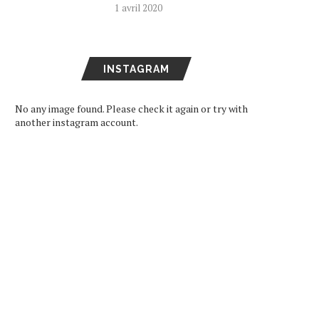
1 avril 2020
INSTAGRAM
No any image found. Please check it again or try with
another instagram account.