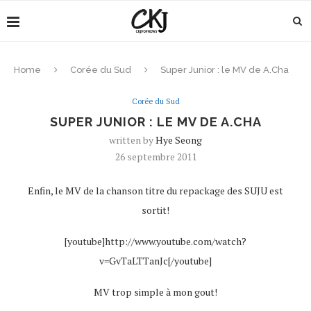
Home
Corée du Sud
Super Junior : le MV de A.Cha
Corée du Sud
SUPER JUNIOR : LE MV DE A.CHA
written by
Hye Seong
26 septembre 2011
Enfin, le MV de la chanson titre du repackage des SUJU est
sortit!
[youtube]http://www.youtube.com/watch?
v=GvTaLTTanJc[/youtube]
MV trop simple à mon gout!