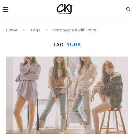
Home
Tags
Posts tagged with "Yura"
TAG:
YURA