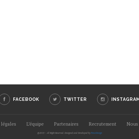
FACEBOOK
TWITTER
INSTAGRA
légales
L’équipe
Partenaires
Recrutement
Nous 
@2019 - All Right Reserved. Designed and Developed by
PenciDesign