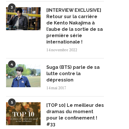
3
[INTERVIEW EXCLUSIVE]
Retour sur la carrière
de Kento Nakajima à
l’aube de la sortie de sa
première série
internationale !
14 novembre 2022
4
Suga (BTS) parle de sa
lutte contre la
dépression
14 mai 2017
5
[TOP 10] Le meilleur des
dramas du moment
pour le confinement !
#33