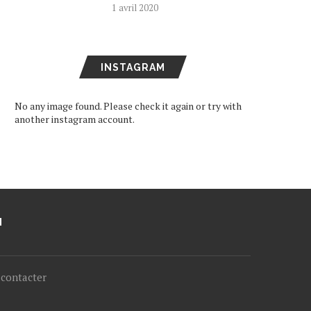
1 avril 2020
INSTAGRAM
No any image found. Please check it again or try with
another instagram account.
M
contacter