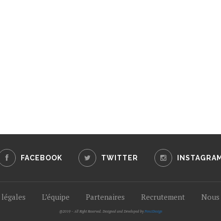
FACEBOOK
TWITTER
INSTAGRA
légales
L’équipe
Partenaires
Recrutement
Nous 
@2019 - All Right Reserved. Designed and Developed by
PenciDesign