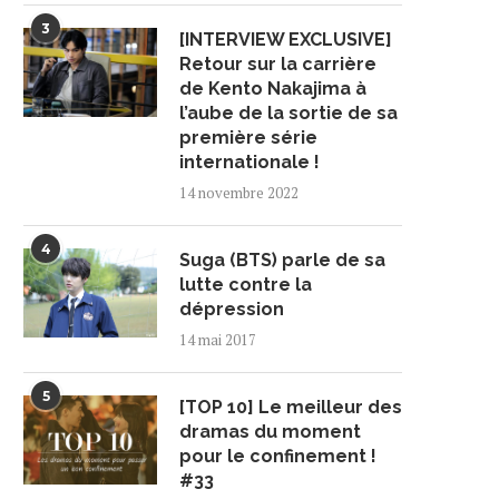
3
[INTERVIEW EXCLUSIVE]
Retour sur la carrière
de Kento Nakajima à
l’aube de la sortie de sa
première série
internationale !
14 novembre 2022
4
Suga (BTS) parle de sa
lutte contre la
dépression
14 mai 2017
5
[TOP 10] Le meilleur des
dramas du moment
pour le confinement !
#33