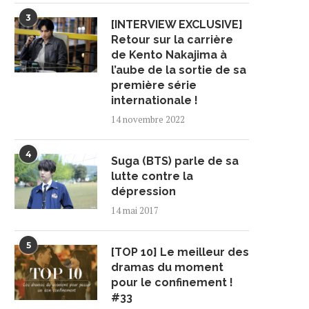
3
[INTERVIEW EXCLUSIVE]
Retour sur la carrière
de Kento Nakajima à
l’aube de la sortie de sa
première série
internationale !
14 novembre 2022
4
Suga (BTS) parle de sa
lutte contre la
dépression
14 mai 2017
5
[TOP 10] Le meilleur des
dramas du moment
pour le confinement !
#33