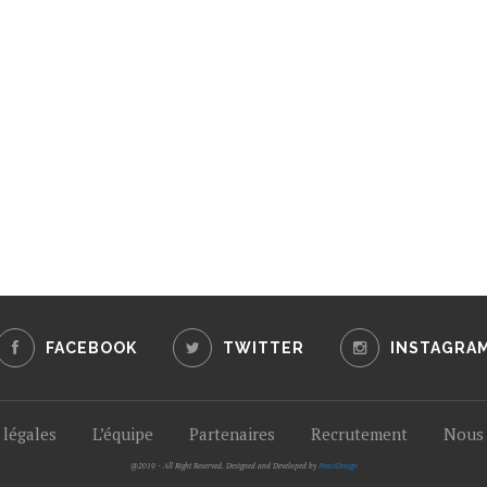
FACEBOOK
TWITTER
INSTAGRA
légales
L’équipe
Partenaires
Recrutement
Nous 
@2019 - All Right Reserved. Designed and Developed by
PenciDesign