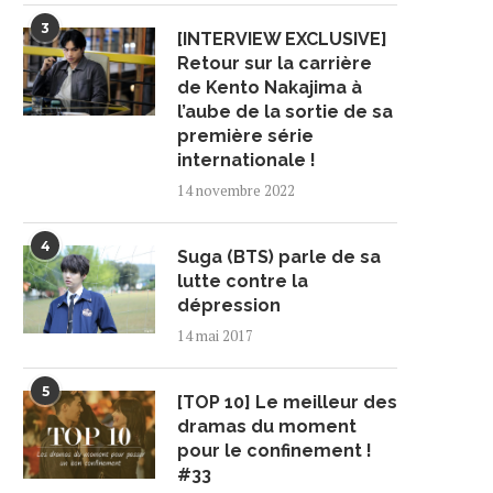
3
[INTERVIEW EXCLUSIVE]
Retour sur la carrière
de Kento Nakajima à
l’aube de la sortie de sa
première série
internationale !
14 novembre 2022
4
Suga (BTS) parle de sa
lutte contre la
dépression
14 mai 2017
5
[TOP 10] Le meilleur des
dramas du moment
pour le confinement !
#33