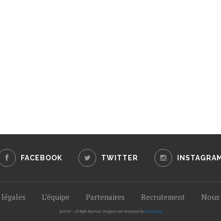
FACEBOOK
TWITTER
INSTAGRA
légales
L’équipe
Partenaires
Recrutement
Nous 
@2019 - All Right Reserved. Designed and Developed by
PenciDesign