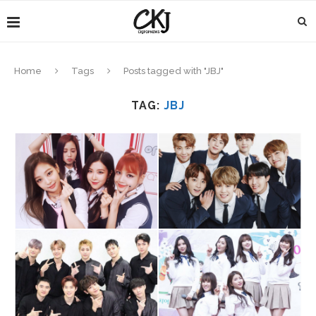
Home
Tags
Posts tagged with "JBJ"
TAG:
JBJ