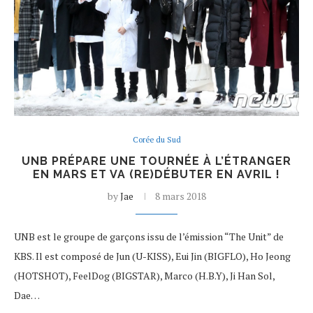
Corée du Sud
UNB PRÉPARE UNE TOURNÉE À L’ÉTRANGER
EN MARS ET VA (RE)DÉBUTER EN AVRIL !
by
Jae
8 mars 2018
UNB est le groupe de garçons issu de l’émission “The Unit” de
KBS. Il est composé de Jun (U-KISS), Eui Jin (BIGFLO), Ho Jeong
(HOTSHOT), FeelDog (BIGSTAR), Marco (H.B.Y), Ji Han Sol,
Dae…