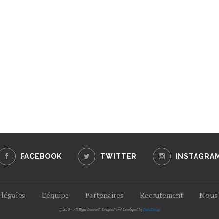
FACEBOOK
TWITTER
INSTAGRA
légales
L’équipe
Partenaires
Recrutement
Nous 
@2019 - All Right Reserved. Designed and Developed by
PenciDesign