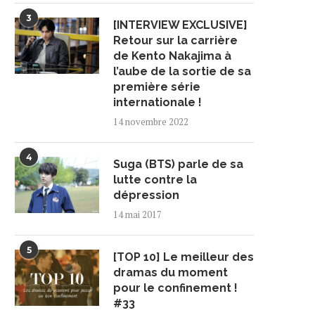
3
[INTERVIEW EXCLUSIVE]
Retour sur la carrière
de Kento Nakajima à
l’aube de la sortie de sa
première série
internationale !
14 novembre 2022
4
Suga (BTS) parle de sa
lutte contre la
dépression
14 mai 2017
5
[TOP 10] Le meilleur des
dramas du moment
pour le confinement !
#33