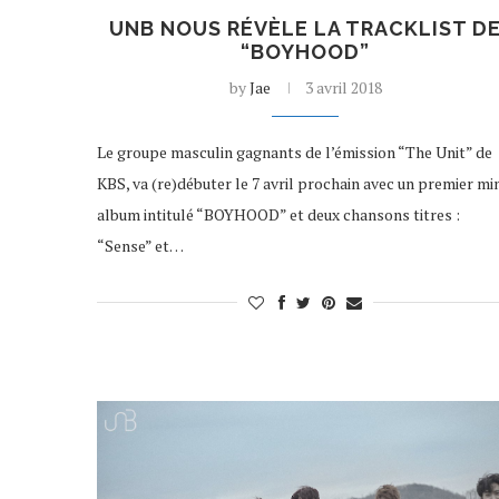
UNB NOUS RÉVÈLE LA TRACKLIST D
“BOYHOOD”
by
Jae
3 avril 2018
Le groupe masculin gagnants de l’émission “The Unit” de
KBS, va (re)débuter le 7 avril prochain avec un premier min
album intitulé “BOYHOOD” et deux chansons titres :
“Sense” et…