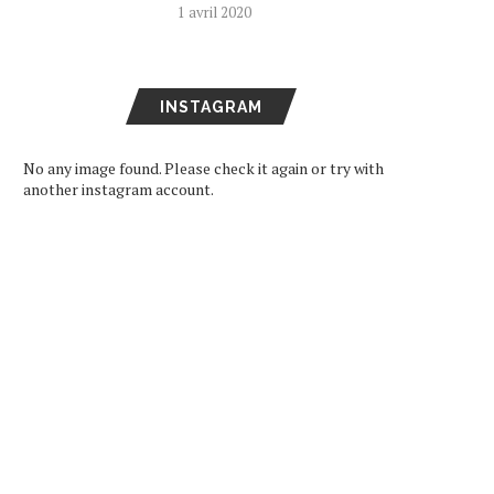
1 avril 2020
INSTAGRAM
No any image found. Please check it again or try with
another instagram account.