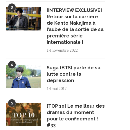
3
[INTERVIEW EXCLUSIVE]
Retour sur la carrière
de Kento Nakajima à
l’aube de la sortie de sa
première série
internationale !
14 novembre 2022
4
Suga (BTS) parle de sa
lutte contre la
dépression
14 mai 2017
5
[TOP 10] Le meilleur des
dramas du moment
pour le confinement !
#33