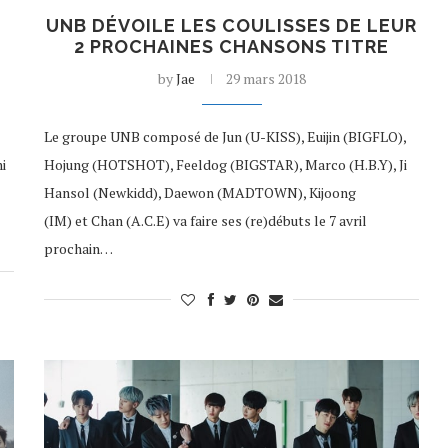
E
UNB DÉVOILE LES COULISSES DE LEUR
2 PROCHAINES CHANSONS TITRE
by
Jae
29 mars 2018
Le groupe UNB composé de Jun (U-KISS), Euijin (BIGFLO),
i
Hojung (HOTSHOT), Feeldog (BIGSTAR), Marco (H.B.Y), Ji
Hansol (Newkidd), Daewon (MADTOWN), Kijoong
(IM) et Chan (A.C.E) va faire ses (re)débuts le 7 avril
prochain…