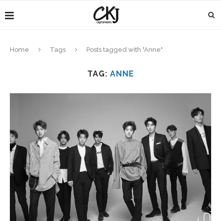
Home
Tags
Posts tagged with "Anne"
TAG:
ANNE